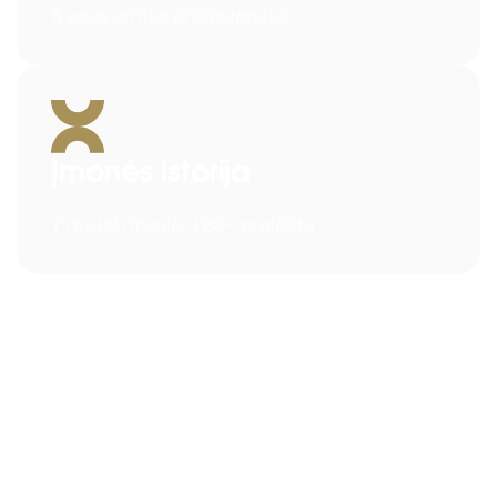
5 savo srities profesionalai
Įmonės istorija
7 metai rinkoje, 180+ projektų