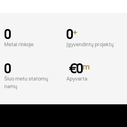
0
0
+
Metai rinkoje
Įgyvendintų projektų
0
 €
0
m
Šiuo metu statomų
Apyvarta
namų