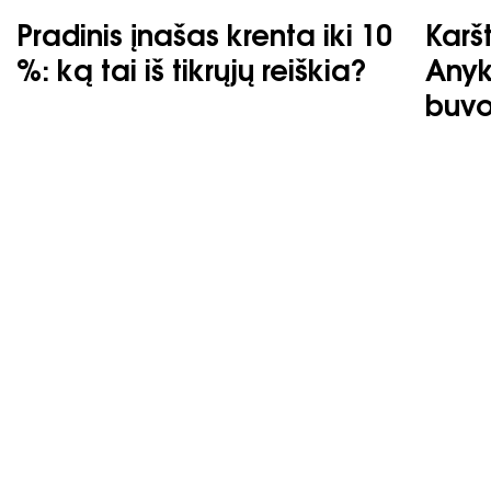
Pradinis įnašas krenta iki 10
Karšt
%: ką tai iš tikrųjų reiškia?
Anyk
buvo
Jūsų svajonių namai
laukia
Nesvarbu, ar ieškote naujo būsto, ar svajojate apie
nuosavą namą – mes esame čia, kad
įgyvendintumėme jūsų svajonę.