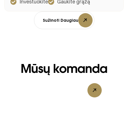
Investuokite
Gaukite grąžą
Sužinoti Daugiau
Mūsų komanda