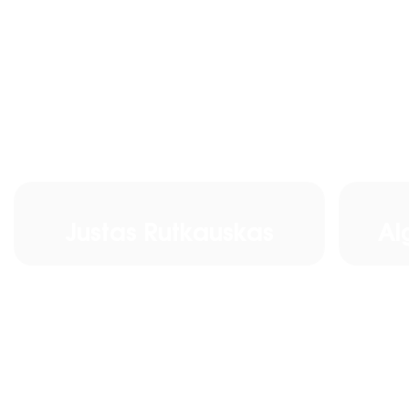
Justas Rutkauskas
Al