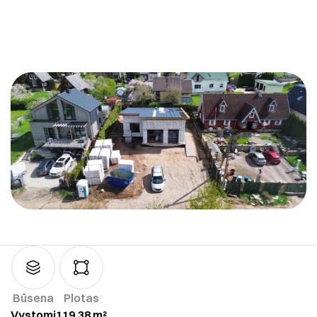
Būsena
Plotas
Vystomi
119,38 m²