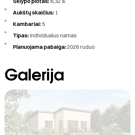
Sklypo plotas:
6,32 a.
Aukštų skaičius:
1
Kambariai:
5
Tipas:
individualus namas
Planuojama pabaiga:
2026 ruduo
Galerija