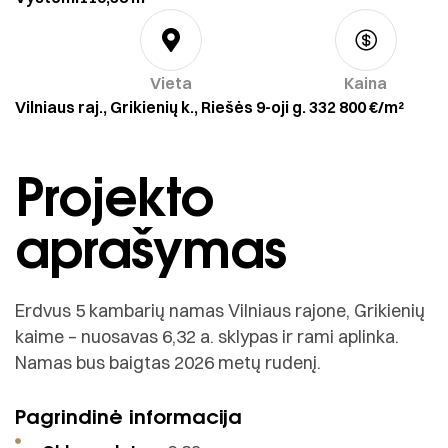
Vieta
Kaina
Vilniaus raj., Grikienių k., Riešės 9-oji g. 33
2 800 €/m²
Projekto
aprašymas
Erdvus 5 kambarių namas Vilniaus rajone, Grikienių
kaime – nuosavas 6,32 a. sklypas ir rami aplinka.
Namas bus baigtas 2026 metų rudenį.
Pagrindinė informacija