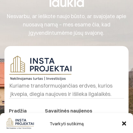
laukia
Nesvarbu, ar ieškote naujo būsto, ar svajojate apie
nuosavą namą – mes esame čia, kad
įgyvendintumėme jūsų svajonę.
Kuriame transformuojančias erdves, kurios
įkvepia, diegia naujoves ir išlieka ilgalaikės.
Pradžia
Savaitinės naujienos
Apie mus
Kontaktai
Tvarkyti sutikimą
Projektai
Prieinamumas