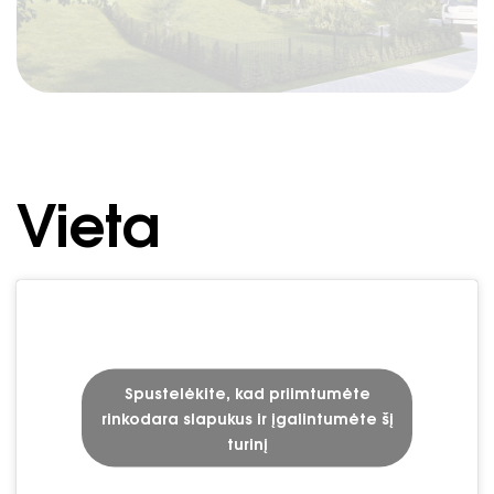
Vieta
Spustelėkite, kad priimtumėte
rinkodara slapukus ir įgalintumėte šį
turinį