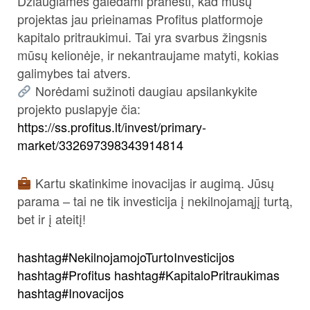
Džiaugiamės galėdami pranešti, kad mūsų
projektas jau prieinamas Profitus platformoje
kapitalo pritraukimui. Tai yra svarbus žingsnis
mūsų kelionėje, ir nekantraujame matyti, kokias
galimybes tai atvers.
Norėdami sužinoti daugiau apsilankykite
projekto puslapyje čia:
https://ss.profitus.lt/invest/primary-
market/332697398343914814
Kartu skatinkime inovacijas ir augimą. Jūsų
parama – tai ne tik investicija į nekilnojamąjį turtą,
bet ir į ateitį!
hashtag
#
NekilnojamojoTurtoInvesticijos
hashtag
#
Profitus
hashtag
#
KapitaloPritraukimas
hashtag
#
Inovacijos