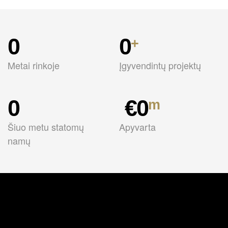
0
0
+
Metai rinkoje
Įgyvendintų projektų
0
 €
0
m
Šiuo metu statomų
Apyvarta
namų