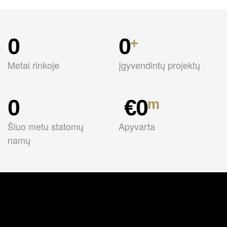
0
0
+
Metai rinkoje
Įgyvendintų projektų
0
 €
0
m
Šiuo metu statomų
Apyvarta
namų